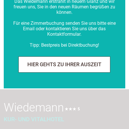
Das Wiedemann erstrahlt in neuem Glanz und wir
+ Aroma-Hydromassagen
freuen uns, Sie in den neuen Räumen begrüßen zu
können.
Für eine Zimmerbuchung senden Sie uns bitte eine
Email oder kontaktieren Sie uns über das
Packungen / Bäder
Kontaktformular.
Tipp: Bestpreis bei Direktbuchung!
Beauty und Kosmetik
HIER GEHTS ZU IHRER AUSZEIT
Wiedemann
KUR- UND VITALHOTEL