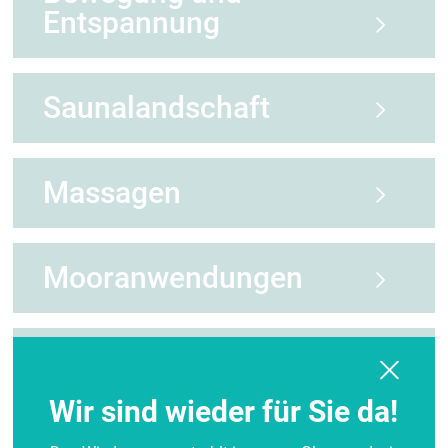
Entspannung
Saunalandschaft
Massagen
Mooranwendungen
Kneipp'sche Anwendungen
Wir sind wieder für Sie da!
Caracalla-Hydromassagen